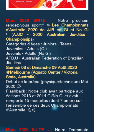
Mars 2020 SUITE ---
Notre prochain
rendez-vous sportif 👊
Les Championnats
d'Australie 2020 de JJB en Gi et No Gi
! (
AJJC - 2020 Australian Jiu-Jitsu
Championsips
)
Catégories d'âges : Juniors - Teens -
Juveniles - Adults (Gi)
Juvenils - Adults (No Gi)
AFBJJ - Australian Federation of Brazilian
Jiu-Jitsu
Samedi 08 et Dimanche 09 Août 2020
@Melbourne (Aquatic Center / Victoria
State, Australia)
Début de la prépa (physique/technique) Mai
2020 🥵
Flashback : Notre club avait participé aux
éditions 2013 et 2014 Gi/No Gi et avait
remporté 15 médailles (dont 7 en or) sur
l'ensemble de ces deux Championnats
d'Australie. 💪🤙
Mars 2020 SUITE ---
Notre Teammate