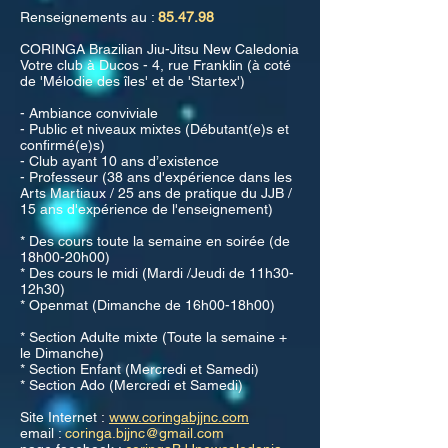
Renseignements au :
85.47.98
CORINGA Brazilian Jiu-Jitsu New Caledonia
Votre club à Ducos - 4, rue Franklin (à coté
de 'Mélodie des îles' et de 'Startex')
- Ambiance conviviale
- Public et niveaux mixtes (Débutant(e)s et
confirmé(e)s)
- Club ayant 10 ans d’existence
- Professeur (38 ans d'expérience dans les
Arts Martiaux / 25 ans de pratique du JJB /
15 ans d'expérience de l'enseignement)
* Des cours toute la semaine en soirée (de
18h00-20h00)
* Des cours le midi (Mardi /Jeudi de 11h30-
12h30)
* Openmat (Dimanche de 16h00-18h00)
* Section Adulte mixte (Toute la semaine +
le Dimanche)
* Section Enfant (Mercredi et Samedi)
* Section Ado (Mercredi et Samedi)
Site Internet :
www.coringabjjnc.com
email :
coringa.bjjnc@gmail.com