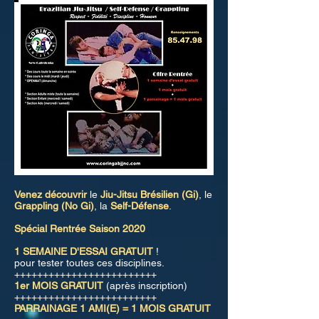
Venez découvrir
le
Jiu-Jitsu Brésilien (Gi)
, le
Grappling (No Gi)
, la
Self-Défense
.
Spécial Rentrée Saison 2020
1 SEMAINE D'ESSAI GRATUIT
!
pour tester toutes ces disciplines.
+++++++++++++++++++++++++
1er MOIS GRATUIT
(après inscription)
+++++++++++++++++++++++++
PARRAINAGE 1 AMI(E) = 1 MOIS GRATUIT