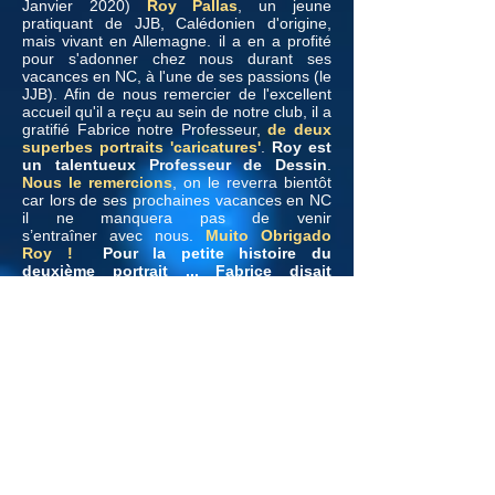
Janvier 2020)
Roy Pallas
, un jeune
pratiquant de JJB, Calédonien d'origine,
mais vivant en Allemagne. il a en a profité
pour s'adonner chez nous durant ses
vacances en NC, à l'une de ses passions (le
JJB). Afin de nous remercier de l'excellent
accueil qu'il a reçu au sein de notre club, il a
gratifié Fabrice notre Professeur,
de deux
superbes portraits 'caricatures'
.
Roy est
un
talentueux
Professeur de Dessin
.
Nous le remercions
, on le reverra bientôt
car lors de ses prochaines vacances en NC
il ne manquera pas de venir
s’entraîner avec nous.
Muito Obrigado
Roy !
Pour la petite histoire du
deuxième portrait ... Fabrice disait
souvent (pour plaisanter) à Roy 'Allez
Roy', tu dois
t’entraîner
dur car quand tu
rentreras en Allemagne je veux que
tu 'mettes des tôles' à tes 'Panzer
Schmidt'; Il a donc représenté Fabrice
sur un Tank (Panzer Schmidt = Tank
Allemand) .
Ci dessous ... cliquez sur les miniatures
pour agrandir