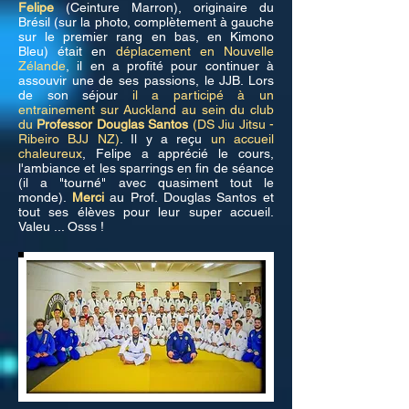
Felipe
(Ceinture Marron), originaire du
Brésil (sur la photo, complètement à gauche
sur le premier rang en bas, en Kimono
Bleu) était en
déplacement en Nouvelle
Zélande
, il en a profité pour continuer à
assouvir une de ses passions, le JJB. Lors
de son séjour
il a participé à un
entrainement sur Auckland au sein du club
du
Professor Douglas Santos
(DS Jiu Jitsu -
Ribeiro BJJ NZ)
. Il y a reçu
un accueil
chaleureux
, Felipe a apprécié le cours,
l'ambiance et les sparrings en fin de séance
(il a "tourné" avec quasiment tout le
monde).
Merci
au Prof. Douglas Santos et
tout ses élèves pour leur super accueil.
Valeu ... Osss !