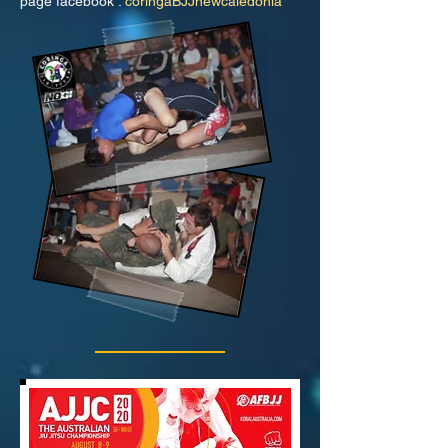
page facebook :
coringaBJJnewcaledonia